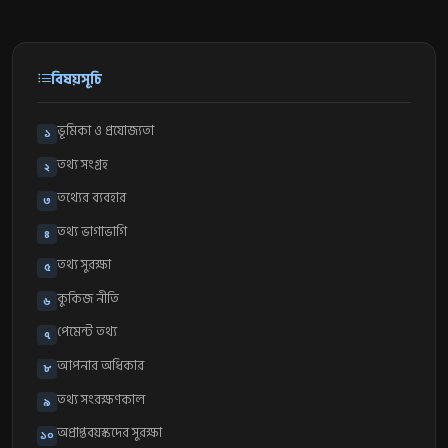
বিষয়সূচি
ভূমিকা ও প্রযোজ্যতা
১
তথ্য সংগ্রহ
২
তথ্যের ব্যবহার
৩
তথ্য ভাগাভাগি
৪
তথ্য সুরক্ষা
৫
কুকিজ নীতি
৬
পেমেন্ট তথ্য
৭
আপনার অধিকার
৮
তথ্য সংরক্ষণকাল
৯
অপ্রাপ্তবয়স্কদের সুরক্ষা
১০