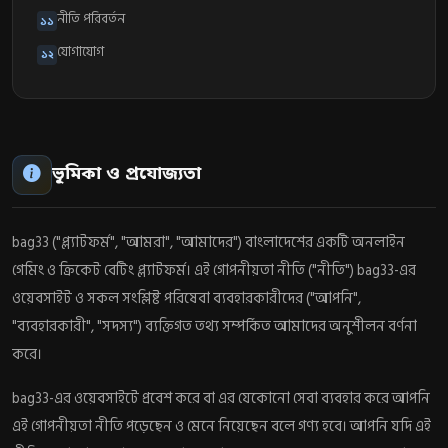
নীতি পরিবর্তন
১১
যোগাযোগ
১২
ভূমিকা ও প্রযোজ্যতা
bag33 ("প্ল্যাটফর্ম", "আমরা", "আমাদের") বাংলাদেশের একটি অনলাইন
গেমিং ও ক্রিকেট বেটিং প্ল্যাটফর্ম। এই গোপনীয়তা নীতি ("নীতি") bag33-এর
ওয়েবসাইট ও সকল সংশ্লিষ্ট পরিষেবা ব্যবহারকারীদের ("আপনি",
"ব্যবহারকারী", "সদস্য") ব্যক্তিগত তথ্য সম্পর্কিত আমাদের অনুশীলন বর্ণনা
করে।
bag33-এর ওয়েবসাইটে প্রবেশ করে বা এর যেকোনো সেবা ব্যবহার করে আপনি
এই গোপনীয়তা নীতি পড়েছেন ও মেনে নিয়েছেন বলে গণ্য হবে। আপনি যদি এই