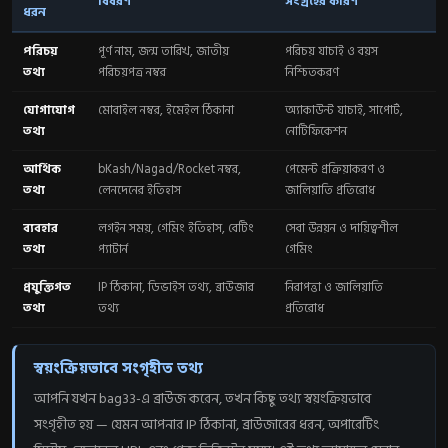
বিবরণ
সংগ্রহের কারণ
ধরন
পরিচয়
পূর্ণ নাম, জন্ম তারিখ, জাতীয়
পরিচয় যাচাই ও বয়স
তথ্য
পরিচয়পত্র নম্বর
নিশ্চিতকরণ
যোগাযোগ
মোবাইল নম্বর, ইমেইল ঠিকানা
অ্যাকাউন্ট যাচাই, সাপোর্ট,
তথ্য
নোটিফিকেশন
আর্থিক
bKash/Nagad/Rocket নম্বর,
পেমেন্ট প্রক্রিয়াকরণ ও
তথ্য
লেনদেনের ইতিহাস
জালিয়াতি প্রতিরোধ
ব্যবহার
লগইন সময়, গেমিং ইতিহাস, বেটিং
সেবা উন্নয়ন ও দায়িত্বশীল
তথ্য
প্যাটার্ন
গেমিং
প্রযুক্তিগত
IP ঠিকানা, ডিভাইস তথ্য, ব্রাউজার
নিরাপত্তা ও জালিয়াতি
তথ্য
তথ্য
প্রতিরোধ
স্বয়ংক্রিয়ভাবে সংগৃহীত তথ্য
আপনি যখন bag33-এ ব্রাউজ করেন, তখন কিছু তথ্য স্বয়ংক্রিয়ভাবে
সংগৃহীত হয় — যেমন আপনার IP ঠিকানা, ব্রাউজারের ধরন, অপারেটিং