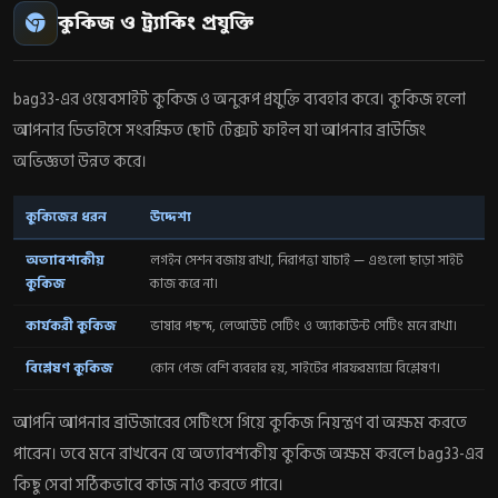
কুকিজ ও ট্র্যাকিং প্রযুক্তি
bag33-এর ওয়েবসাইট কুকিজ ও অনুরূপ প্রযুক্তি ব্যবহার করে। কুকিজ হলো
আপনার ডিভাইসে সংরক্ষিত ছোট টেক্সট ফাইল যা আপনার ব্রাউজিং
অভিজ্ঞতা উন্নত করে।
কুকিজের ধরন
উদ্দেশ্য
অত্যাবশ্যকীয়
লগইন সেশন বজায় রাখা, নিরাপত্তা যাচাই — এগুলো ছাড়া সাইট
কুকিজ
কাজ করে না।
কার্যকরী কুকিজ
ভাষার পছন্দ, লেআউট সেটিং ও অ্যাকাউন্ট সেটিং মনে রাখা।
বিশ্লেষণ কুকিজ
কোন পেজ বেশি ব্যবহার হয়, সাইটের পারফরম্যান্স বিশ্লেষণ।
আপনি আপনার ব্রাউজারের সেটিংসে গিয়ে কুকিজ নিয়ন্ত্রণ বা অক্ষম করতে
পারেন। তবে মনে রাখবেন যে অত্যাবশ্যকীয় কুকিজ অক্ষম করলে bag33-এর
কিছু সেবা সঠিকভাবে কাজ নাও করতে পারে।