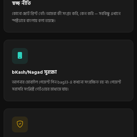
স্বচ্ছ নীতি
কোনো ছোট প্রিন্ট নেই। আমরা কী সংগ্রহ করি, কেন করি — সবকিছু এখানে
স্পষ্টভাবে বাংলায় বলা হয়েছে।
bKash/Nagad সুরক্ষা
আপনার মোবাইল পেমেন্ট পিন bag33-এ কখনো সংরক্ষিত হয় না। পেমেন্ট
সরাসরি সংশ্লিষ্ট গেটওয়ের মাধ্যমে যায়।