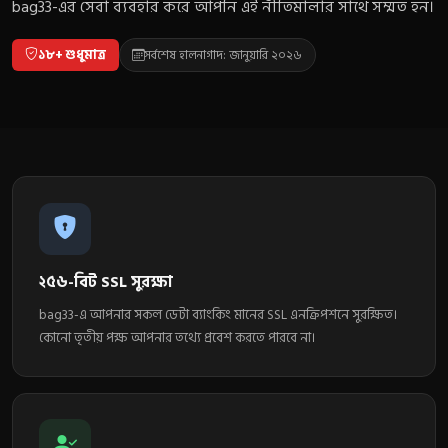
bag33-এর সেবা ব্যবহার করে আপনি এই নীতিমালার সাথে সম্মত হন।
১৮+ শুধুমাত্র
সর্বশেষ হালনাগাদ: জানুয়ারি ২০২৬
২৫৬-বিট SSL সুরক্ষা
bag33-এ আপনার সকল ডেটা ব্যাংকিং মানের SSL এনক্রিপশনে সুরক্ষিত।
কোনো তৃতীয় পক্ষ আপনার তথ্যে প্রবেশ করতে পারবে না।