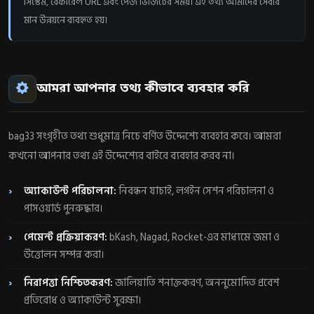
সিস্টেম, রেফারেল URL এবং পেজ ভিজিটের সময়। এই তথ্য আমাদের সেবার
মান উন্নয়নে ব্যবহৃত হয়।
আমরা আপনার তথ্য কীভাবে ব্যবহার করি
bag33 সংগৃহীত তথ্য শুধুমাত্র নিচে বর্ণিত উদ্দেশ্যে ব্যবহার করে। আমরা
কখনো আপনার তথ্য এই উদ্দেশ্যের বাইরে ব্যবহার করব না।
অ্যাকাউন্ট পরিচালনা:
নিবন্ধন যাচাই, লগইন সেশন পরিচালনা ও
পাসওয়ার্ড পুনরুদ্ধার।
পেমেন্ট প্রক্রিয়াকরণ:
bKash, Nagad, Rocket-এর মাধ্যমে জমা ও
উত্তোলন সম্পন্ন করা।
নিরাপত্তা নিশ্চিতকরণ:
জালিয়াতি শনাক্তকরণ, অননুমোদিত প্রবেশ
প্রতিরোধ ও অ্যাকাউন্ট সুরক্ষা।