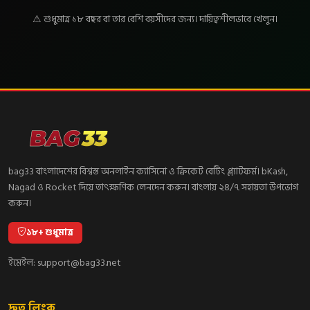
⚠ শুধুমাত্র ১৮ বছর বা তার বেশি বয়সীদের জন্য। দায়িত্বশীলভাবে খেলুন।
bag33 বাংলাদেশের বিশ্বস্ত অনলাইন ক্যাসিনো ও ক্রিকেট বেটিং প্ল্যাটফর্ম। bKash,
Nagad ও Rocket দিয়ে তাৎক্ষণিক লেনদেন করুন। বাংলায় ২৪/৭ সহায়তা উপভোগ
করুন।
১৮+ শুধুমাত্র
ইমেইল:
support@bag33.net
দ্রুত লিংক